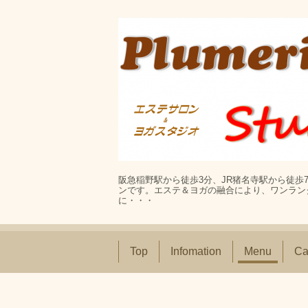
阪急稲野駅から徒歩3分、JR猪名寺駅から徒
ンです。エステ＆ヨガの融合により、ワンラン
に・・・
Top
Infomation
Menu
Ca